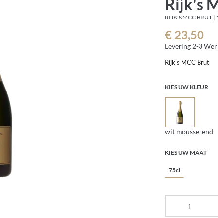
Rijk's 
RIJK'S MCC BRUT | 
€ 23,50
Levering 2-3 We
Rijk's MCC Brut
KIES UW KLEUR
wit mousserend
KIES UW MAAT
75cl