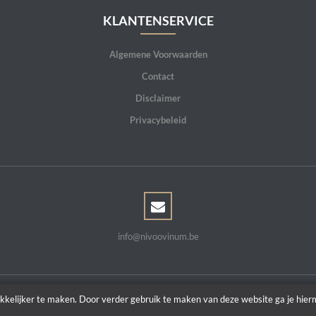
KLANTENSERVICE
Algemene Voorwaarden
Contact
Disclaimer
Privacybeleid
info@nivoovinum.be
kkelijker te maken. Door verder gebruik te maken van deze website ga je hie
Copyright © 2026 | Powered by
Tilroy