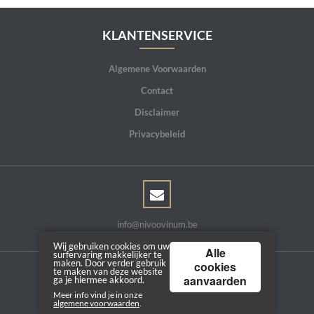
KLANTENSERVICE
Algemene Voorwaarden
Contact
Disclaimer
Privacybeleid
info@nivoovinum.be
Wij gebruiken cookies om uw
Alle
surfervaring makkelijker te
maken. Door verder gebruik
cookies
te maken van deze website
aanvaarden
ga je hiermee akkoord.
Copyright © 2026 | Powered by
Tilroy
Meer info vind je in onze
algemene voorwaarden
.